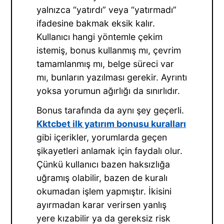
yalnızca “yatırdı” veya “yatırmadı”
ifadesine bakmak eksik kalır.
Kullanıcı hangi yöntemle çekim
istemiş, bonus kullanmış mı, çevrim
tamamlanmış mı, belge süreci var
mı, bunların yazılması gerekir. Ayrıntı
yoksa yorumun ağırlığı da sınırlıdır.
Bonus tarafında da aynı şey geçerli.
Kktcbet ilk yatırım bonusu kuralları
gibi içerikler, yorumlarda geçen
şikayetleri anlamak için faydalı olur.
Çünkü kullanıcı bazen haksızlığa
uğramış olabilir, bazen de kuralı
okumadan işlem yapmıştır. İkisini
ayırmadan karar verirsen yanlış
yere kızabilir ya da gereksiz risk