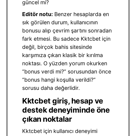
güncel mi?
Editör notu:
Benzer hesaplarda en
sık görülen durum, kullanıcının
bonusu alıp çevrim şartını sonradan
fark etmesi. Bu sadece Kktcbet için
değil, birçok bahis sitesinde
karşımıza çıkan klasik bir kırılma
noktası. O yüzden yorum okurken
“bonus verdi mi?” sorusundan önce
“bonus hangi koşulla verildi?”
sorusu daha değerlidir.
Kktcbet giriş, hesap ve
destek deneyiminde öne
çıkan noktalar
Kktcbet için kullanıcı deneyimi