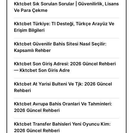
Kktcbet Sık Sorulan Sorular | Güvenilirlik, Lisans
Ve Para Çekme
Kktcbet Türkiye: Tl Desteği, Türkçe Arayüz Ve
Erişim Bilgileri
Kktcbet Güvenilir Bahis Sitesi Nasıl Seçilir:
Kapsamlı Rehber
Kktcbet Son Giriş Adresi: 2026 Güncel Rehberi
— Kktcbet Son Giris Adre
Kktcbet At Yarisi Bulteni Ve Tjk: 2026 Güncel
Rehberi
Kktcbet Avrupa Bahis Oranlari Ve Tahminleri:
2026 Güncel Rehberi
Kktcbet Transfer Bahisleri Yeni Oyuncu Kim:
2026 Güncel Rehberi