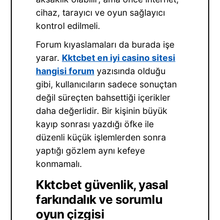
cihaz, tarayıcı ve oyun sağlayıcı
kontrol edilmeli.
Forum kıyaslamaları da burada işe
yarar.
Kktcbet en iyi casino sitesi
hangisi forum
yazısında olduğu
gibi, kullanıcıların sadece sonuçtan
değil süreçten bahsettiği içerikler
daha değerlidir. Bir kişinin büyük
kayıp sonrası yazdığı öfke ile
düzenli küçük işlemlerden sonra
yaptığı gözlem aynı kefeye
konmamalı.
Kktcbet güvenlik, yasal
farkındalık ve sorumlu
oyun çizgisi