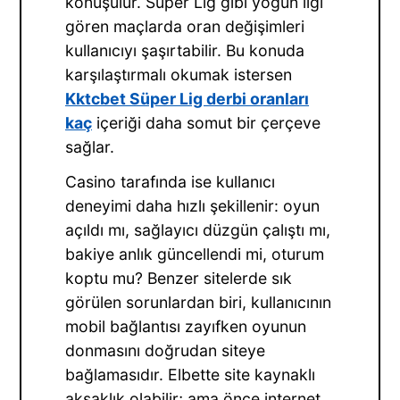
konuşulur. Süper Lig gibi yoğun ilgi
gören maçlarda oran değişimleri
kullanıcıyı şaşırtabilir. Bu konuda
karşılaştırmalı okumak istersen
Kktcbet Süper Lig derbi oranları
kaç
içeriği daha somut bir çerçeve
sağlar.
Casino tarafında ise kullanıcı
deneyimi daha hızlı şekillenir: oyun
açıldı mı, sağlayıcı düzgün çalıştı mı,
bakiye anlık güncellendi mi, oturum
koptu mu? Benzer sitelerde sık
görülen sorunlardan biri, kullanıcının
mobil bağlantısı zayıfken oyunun
donmasını doğrudan siteye
bağlamasıdır. Elbette site kaynaklı
aksaklık olabilir; ama önce internet,