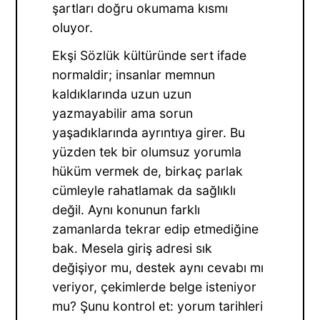
şartları doğru okumama kısmı
oluyor.
Ekşi Sözlük kültüründe sert ifade
normaldir; insanlar memnun
kaldıklarında uzun uzun
yazmayabilir ama sorun
yaşadıklarında ayrıntıya girer. Bu
yüzden tek bir olumsuz yorumla
hüküm vermek de, birkaç parlak
cümleyle rahatlamak da sağlıklı
değil. Aynı konunun farklı
zamanlarda tekrar edip etmediğine
bak. Mesela giriş adresi sık
değişiyor mu, destek aynı cevabı mı
veriyor, çekimlerde belge isteniyor
mu? Şunu kontrol et: yorum tarihleri