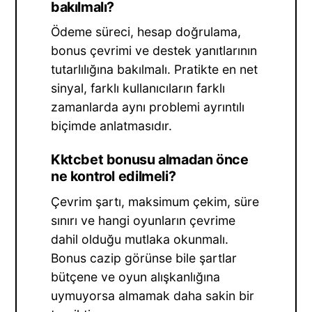
bakılmalı?
Ödeme süreci, hesap doğrulama,
bonus çevrimi ve destek yanıtlarının
tutarlılığına bakılmalı. Pratikte en net
sinyal, farklı kullanıcıların farklı
zamanlarda aynı problemi ayrıntılı
biçimde anlatmasıdır.
Kktcbet bonusu almadan önce
ne kontrol edilmeli?
Çevrim şartı, maksimum çekim, süre
sınırı ve hangi oyunların çevrime
dahil olduğu mutlaka okunmalı.
Bonus cazip görünse bile şartlar
bütçene ve oyun alışkanlığına
uymuyorsa almamak daha sakin bir