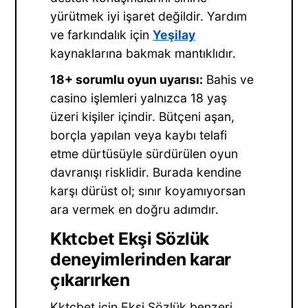
yürütmek iyi işaret değildir. Yardım
ve farkındalık için
Yeşilay
kaynaklarına bakmak mantıklıdır.
18+ sorumlu oyun uyarısı:
Bahis ve
casino işlemleri yalnızca 18 yaş
üzeri kişiler içindir. Bütçeni aşan,
borçla yapılan veya kaybı telafi
etme dürtüsüyle sürdürülen oyun
davranışı risklidir. Burada kendine
karşı dürüst ol; sınır koyamıyorsan
ara vermek en doğru adımdır.
Kktcbet Ekşi Sözlük
deneyimlerinden karar
çıkarırken
Kktcbet için Ekşi Sözlük benzeri