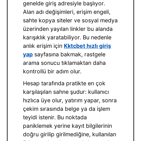
genelde giriş adresiyle başlıyor.
Alan adı değişimleri, erişim engeli,
sahte kopya siteler ve sosyal medya
üzerinden yayılan linkler bu alanda
karışıklık yaratabiliyor. Bu nedenle
anlık erişim için
Kktcbet hızlı giriş
yap
sayfasına bakmak, rastgele
arama sonucu tıklamaktan daha
kontrollü bir adım olur.
Hesap tarafında pratikte en çok
karşılaşılan sahne şudur: kullanıcı
hızlıca üye olur, yatırım yapar, sonra
çekim sırasında belge ya da işlem
teyidi istenir. Bu noktada
paniklemek yerine kayıt bilgilerinin
doğru girilip girilmediğine, kullanılan