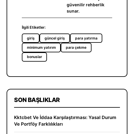
güvenilir rehberlik
sunar.
İlgili Etiketler:
giriş
güncel giriş
para yatırma
minimum yatırım
para çekme
bonuslar
SON BAŞLIKLAR
Kktcbet Ve İddaa Karşılaştırması: Yasal Durum
Ve Portföy Farklılıkları