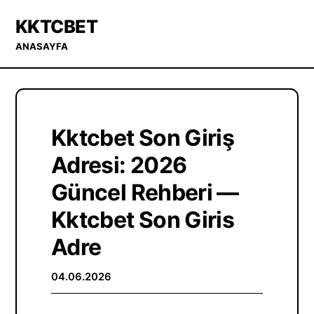
KKTCBET
ANASAYFA
Kktcbet Son Giriş
Adresi: 2026
Güncel Rehberi —
Kktcbet Son Giris
Adre
04.06.2026