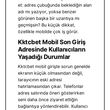
et: adres çubuğunda beklediğin alan
adı mı yazıyor, yoksa benzer
görünen başka bir uzantıya mı
geçmişsin? Bu küçük dikkat,
özellikle mobilde çok iş görür.
Kktcbet Mobil Son Giriş
Adresinde Kullanıcıların
Yaşadığı Durumlar
Kktcbet mobil girişte sorun genelde
ekranın küçük olmasından değil,
tarayıcının eski adresi
hatırlamasından çıkar. Telefonlar
adres satırında öneri gösterirken
seni daha önce ziyaret ettiğin
bağlantıya yönlendirebilir. Kullanıcı