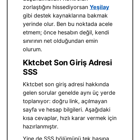
zorlaştığını hissediyorsan
Yeşilay
gibi destek kaynaklarına bakmak
yerinde olur. Ben bu noktada acele
etmem; önce hesabın değil, kendi
sınırının net olduğundan emin
olurum.
Kktcbet Son Giriş Adresi
SSS
Kktcbet son giriş adresi hakkında
gelen sorular genelde aynı üç yerde
toplanıyor: doğru link, açılmayan
sayfa ve hesap bilgileri. Aşağıdaki
kısa cevaplar, hızlı karar vermek için
hazırlanmıştır.
Yine de SSS bölümünü tek başına