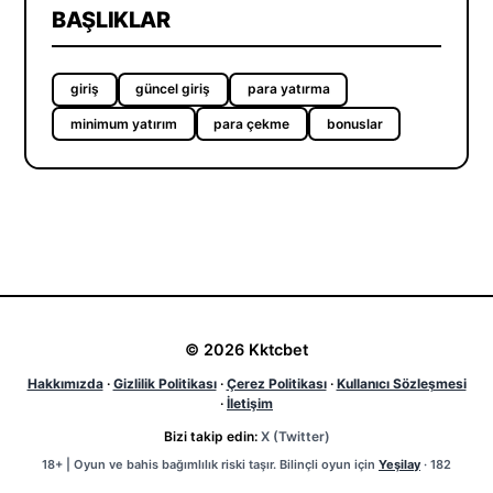
BAŞLIKLAR
giriş
güncel giriş
para yatırma
minimum yatırım
para çekme
bonuslar
© 2026 Kktcbet
Hakkımızda
·
Gizlilik Politikası
·
Çerez Politikası
·
Kullanıcı Sözleşmesi
·
İletişim
Bizi takip edin:
X (Twitter)
18+ | Oyun ve bahis bağımlılık riski taşır. Bilinçli oyun için
Yeşilay
· 182