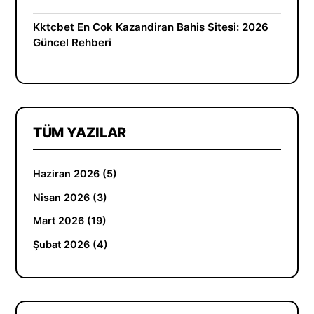
Kktcbet En Cok Kazandiran Bahis Sitesi: 2026
Güncel Rehberi
TÜM YAZILAR
Haziran 2026 (5)
Nisan 2026 (3)
Mart 2026 (19)
Şubat 2026 (4)