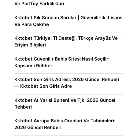
Ve Portföy Farklılıkları
Kktcbet Sık Sorulan Sorular | Güvenilirlik, Lisans
Ve Para Çekme
Kktcbet Türkiye: Tl Desteği, Türkçe Arayüz Ve
Erişim Bilgileri
Kktcbet Güvenilir Bahis Sitesi Nasıl Seçilir:
Kapsamlı Rehber
Kktcbet Son Giriş Adresi: 2026 Güncel Rehberi
— Kktcbet Son Giris Adre
Kktcbet At Yarisi Bulteni Ve Tjk: 2026 Güncel
Rehberi
Kktcbet Avrupa Bahis Oranlari Ve Tahminleri:
2026 Güncel Rehberi