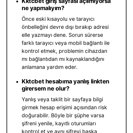
Kktcbet giriş sayfası açılmıyorsa
ne yapmalıyım?
Önce eski kısayolu ve tarayıcı
önbelleğini devre dışı bırakıp adresi
elle yazmayı dene. Sorun sürerse
farklı tarayıcı veya mobil bağlantı ile
kontrol etmek, problemin cihazdan
mı bağlantıdan mı kaynaklandığını
anlamana yardım eder.
Kktcbet hesabıma yanlış linkten
girersem ne olur?
Yanlış veya taklit bir sayfaya bilgi
girmek hesap erişimi açısından risk
doğurabilir. Böyle bir şüphe varsa
şifreni yenile, kayıtlı oturumları
kontrol et ve aynı şifreyi başka