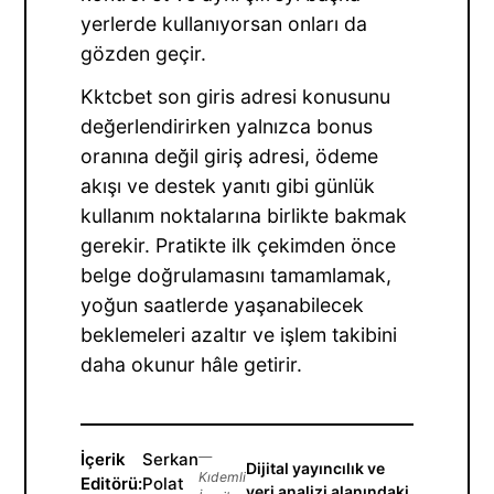
yerlerde kullanıyorsan onları da
gözden geçir.
Kktcbet son giris adresi konusunu
değerlendirirken yalnızca bonus
oranına değil giriş adresi, ödeme
akışı ve destek yanıtı gibi günlük
kullanım noktalarına birlikte bakmak
gerekir. Pratikte ilk çekimden önce
belge doğrulamasını tamamlamak,
yoğun saatlerde yaşanabilecek
beklemeleri azaltır ve işlem takibini
daha okunur hâle getirir.
İçerik
Serkan
—
Dijital yayıncılık ve
Kıdemli
Editörü:
Polat
veri analizi alanındaki